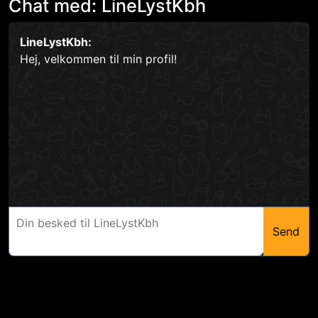
Chat med: LineLystKbh
LineLystKbh:
Hej, velkommen til min profil!
Send