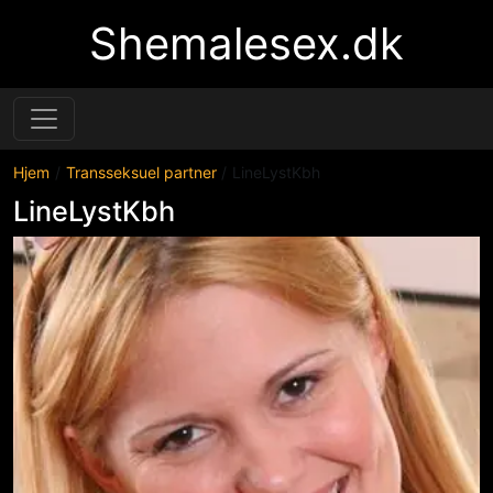
Shemalesex.dk
Hjem
Transseksuel partner
LineLystKbh
LineLystKbh