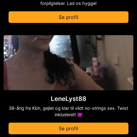
forpligtelser. Lad os hygge!
Se profil
LeneLyst88
38-årig fra Kbh, gejlet og klar til vildt no-strings sex. Twist
inkluderet! 😈
Se profil