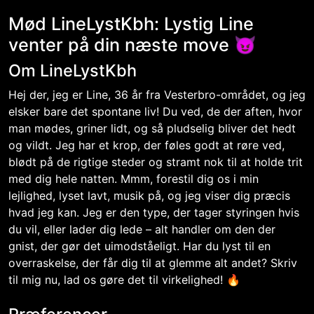
Mød LineLystKbh: Lystig Line
venter på din næste move 😈
Om LineLystKbh
Hej der, jeg er Line, 36 år fra Vesterbro-området, og jeg
elsker bare det spontane liv! Du ved, de der aften, hvor
man mødes, griner lidt, og så pludselig bliver det hedt
og vildt. Jeg har et krop, der føles godt at røre ved,
blødt på de rigtige steder og stramt nok til at holde trit
med dig hele natten. Mmm, forestil dig os i min
lejlighed, lyset lavt, musik på, og jeg viser dig præcis
hvad jeg kan. Jeg er den type, der tager styringen hvis
du vil, eller lader dig lede – alt handler om den der
gnist, der gør det uimodståeligt. Har du lyst til en
overraskelse, der får dig til at glemme alt andet? Skriv
til mig nu, lad os gøre det til virkelighed! 🔥